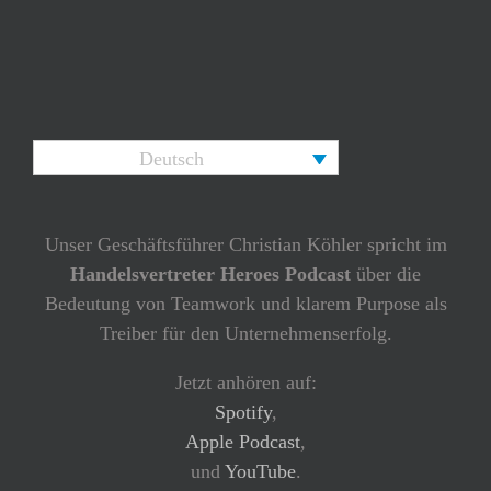
Deutsch
Unser Geschäftsführer Christian Köhler spricht im
Handelsvertreter Heroes Podcast
über die
Bedeutung von Teamwork und klarem Purpose als
Treiber für den Unternehmenserfolg.
Jetzt anhören auf:
Spotify
,
Apple Podcast
,
und
YouTube
.