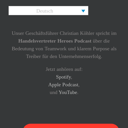
Deutsch
Unser Geschäftsführer Christian Köhler spricht im
Handelsvertreter Heroes Podcast
über die
Bedeutung von Teamwork und klarem Purpose als
Treiber für den Unternehmenserfolg.
Jetzt anhören auf:
Spotify
,
Apple Podcast
,
und
YouTube
.