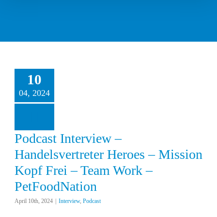
10
ast Interview –
04, 2024
vertreter Heroes –
 Kopf Frei – Team
– PetFoodNation
erview
Podcast
Podcast Interview –
Handelsvertreter Heroes – Mission
Kopf Frei – Team Work –
PetFoodNation
April 10th, 2024
|
Interview
,
Podcast