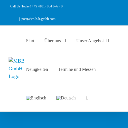
Zum
Call Us Today! +49 4101- 854 676 - 0
Inhalt
springen
|
post(at)m-b-b-gmbh.com
Start
Über uns
Unser Angebot
Neuigkeiten
Termine und Messen