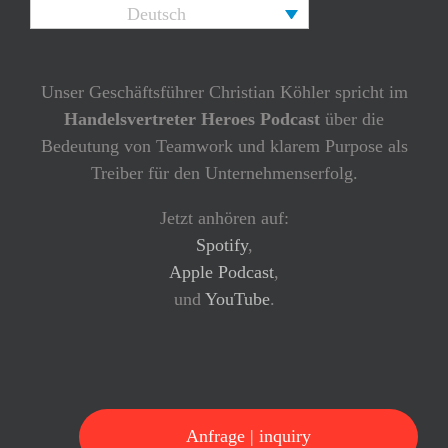
Deutsch
Unser Geschäftsführer Christian Köhler spricht im
Handelsvertreter Heroes Podcast
über die
Bedeutung von Teamwork und klarem Purpose als
Treiber für den Unternehmenserfolg.
Jetzt anhören auf:
Spotify
,
Apple Podcast
,
und
YouTube
.
Anfrage | inquiry