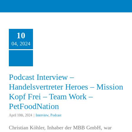
10
ast Interview –
04, 2024
vertreter Heroes –
 Kopf Frei – Team
– PetFoodNation
erview
Podcast
Podcast Interview –
Handelsvertreter Heroes – Mission
Kopf Frei – Team Work –
PetFoodNation
April 10th, 2024
|
Interview
,
Podcast
Christian Köhler, Inhaber der MBB GmbH, war