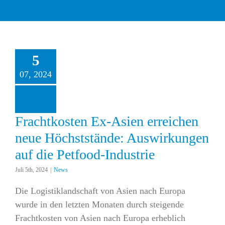
5
tkosten Ex-Asien
07, 2024
rreichen neue
öchststände:
irkungen auf die
tfood-Industrie
News
Frachtkosten Ex-Asien erreichen
neue Höchststände: Auswirkungen
auf die Petfood-Industrie
Juli 5th, 2024
|
News
Die Logistiklandschaft von Asien nach Europa
wurde in den letzten Monaten durch steigende
Frachtkosten von Asien nach Europa erheblich