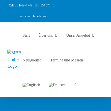
Zum
Call Us Today! +49 4101- 854 676 - 0
Inhalt
springen
|
post(at)m-b-b-gmbh.com
Start
Über uns
Unser Angebot
Neuigkeiten
Termine und Messen