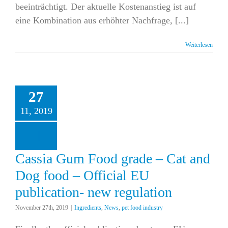
beeinträchtigt. Der aktuelle Kostenanstieg ist auf
eine Kombination aus erhöhter Nachfrage, [...]
Weiterlesen
27
 Gum Food grade –
11, 2019
Dog food – Official
ublication- new
regulation
ents
News
pet food
industry
Cassia Gum Food grade – Cat and
Dog food – Official EU
publication- new regulation
November 27th, 2019
|
Ingredients
,
News
,
pet food industry