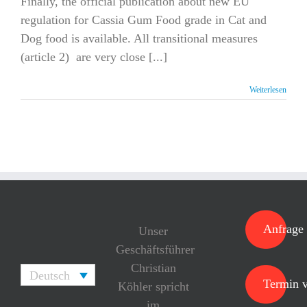
Finally, the official publication about new EU
regulation for Cassia Gum Food grade in Cat and
Dog food is available. All transitional measures
(article 2) are very close [...]
Weiterlesen
Anfrage 
Unser
Geschäftsführer
Christian
Deutsch
Termin v
Köhler spricht
im