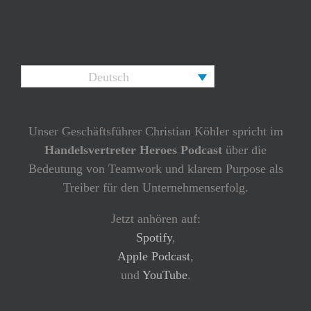
Deutsch
Unser Geschäftsführer Christian Köhler spricht im
Handelsvertreter Heroes Podcast
über die
Bedeutung von Teamwork und klarem Purpose als
Treiber für den Unternehmenserfolg.
Jetzt anhören auf:
Spotify
,
Apple Podcast
,
und
YouTube
.