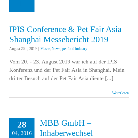
essebericht 2019
sse
News
pet food
industry
IPIS Conference & Pet Fair Asia
Shanghai Messebericht 2019
August 26th, 2019
|
Messe
,
News
,
pet food industry
Vom 20. - 23. August 2019 war ich auf der IPIS
Konferenz und der Pet Fair Asia in Shanghai. Mein
dritter Besuch auf der Pet Fair Asia diente [...]
Weiterlesen
MBB GmbH –
28
Inhaberwechsel
04, 2016