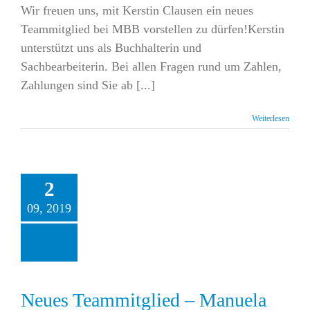
Wir freuen uns, mit Kerstin Clausen ein neues
Teammitglied bei MBB vorstellen zu dürfen!Kerstin
unterstützt uns als Buchhalterin und
Sachbearbeiterin. Bei allen Fragen rund um Zahlen,
Zahlungen sind Sie ab [...]
Weiterlesen
2
09, 2019
es Teammitglied –
anuela Kölbel –
Internationales
ojektmanagement
MBB Intern
News
Neues Teammitglied – Manuela