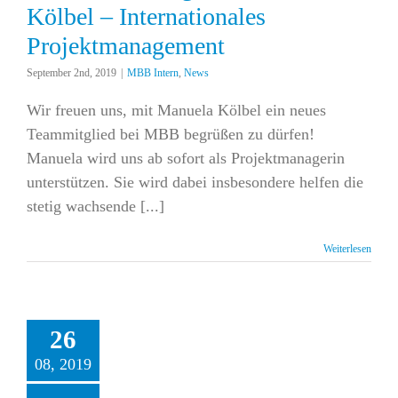
Kölbel – Internationales
Projektmanagement
September 2nd, 2019
|
MBB Intern
,
News
Wir freuen uns, mit Manuela Kölbel ein neues
Teammitglied bei MBB begrüßen zu dürfen!
Manuela wird uns ab sofort als Projektmanagerin
unterstützen. Sie wird dabei insbesondere helfen die
stetig wachsende [...]
Weiterlesen
26
08, 2019
S Conference & Pet
air Asia Shanghai