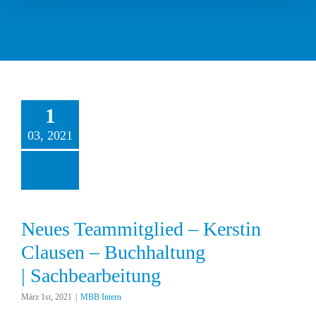
1
03, 2021
es Teammitglied –
erstin Clausen –
Buchhaltung
 Sachbearbeitung
MBB Intern
Neues Teammitglied – Kerstin
Clausen – Buchhaltung
| Sachbearbeitung
März 1st, 2021
|
MBB Intern