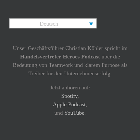
Deutsch
Unser Geschäftsführer Christian Köhler spricht im
Handelsvertreter Heroes Podcast
über die
Bedeutung von Teamwork und klarem Purpose als
Treiber für den Unternehmenserfolg.
Jetzt anhören auf:
Spotify
,
Apple Podcast
,
und
YouTube
.