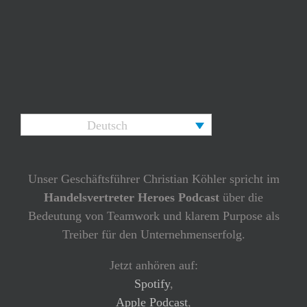
Deutsch
Unser Geschäftsführer Christian Köhler spricht im
Handelsvertreter Heroes Podcast
über die
Bedeutung von Teamwork und klarem Purpose als
Treiber für den Unternehmenserfolg.
Jetzt anhören auf:
Spotify
,
Apple Podcast
,