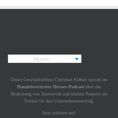
Deutsch
Unser Geschäftsführer Christian Köhler spricht im
Handelsvertreter Heroes Podcast
über die
Bedeutung von Teamwork und klarem Purpose als
Treiber für den Unternehmenserfolg.
Jetzt anhören auf: