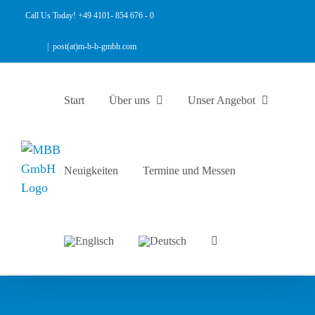
Zum
Call Us Today! +49 4101- 854 676 - 0
Inhalt
springen
|
post(at)m-b-b-gmbh.com
Start
Über uns
Unser Angebot
Neuigkeiten
Termine und Messen